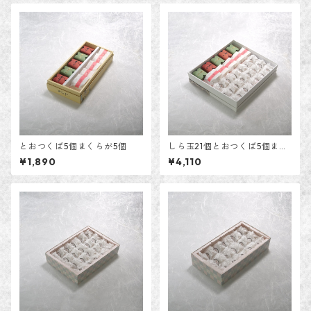
とおつくば5個まくらが5個
しら玉21個とおつくば5個まく
らが5個
¥1,890
¥4,110