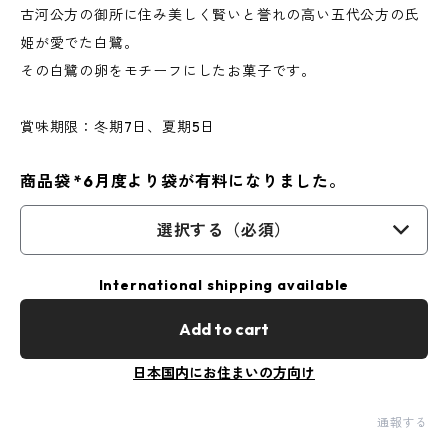
古河公方の御所に住み美しく賢いと誉れの高い五代公方の氏
姫が愛でた白鷺。
その白鷺の卵をモチーフにしたお菓子です。
賞味期限：冬期7日、夏期5日
商品袋 *6月度より袋が有料になりました。
選択する（必須）
International shipping available
Add to cart
日本国内にお住まいの方向け
通報する